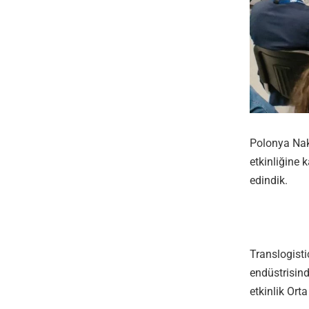
Polonya Nakl
etkinliğine 
edindik.
Translogist
endüstrisind
etkinlik Ort