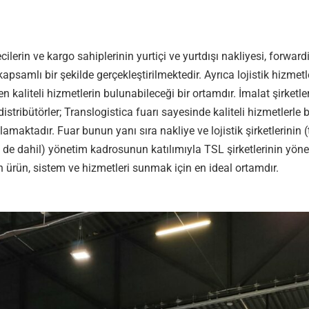
cilerin ve kargo sahiplerinin yurtiçi ve yurtdışı nakliyesi, forward
kapsamlı bir şekilde gerçekleştirilmektedir. Ayrıca lojistik hizmetl
 kaliteli hizmetlerin bulunabileceği bir ortamdır. İmalat şirketle
 distribütörler; Translogistica fuarı sayesinde kaliteli hizmetlerl
amaktadır. Fuar bunun yanı sıra nakliye ve lojistik şirketlerinin (t
ri de dahil) yönetim kadrosunun katılımıyla TSL şirketlerinin yöne
n ürün, sistem ve hizmetleri sunmak için en ideal ortamdır.