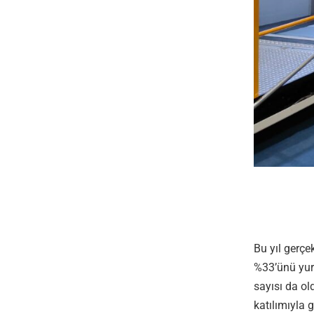
Bu yıl gerç
%33’ünü yurt
sayısı da ol
katılımıyla 