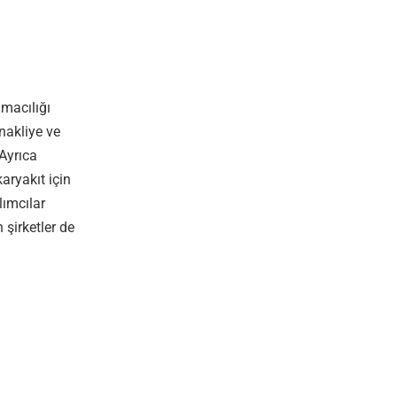
ımacılığı
nakliye ve
 Ayrıca
karyakıt için
lımcılar
 şirketler de