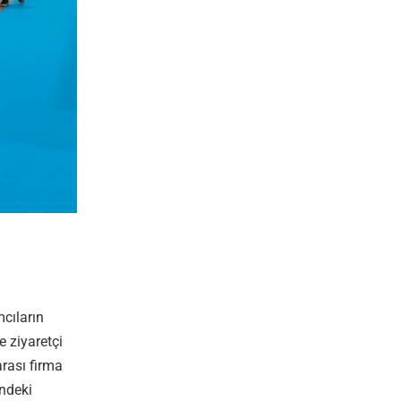
mcıların
e ziyaretçi
arası firma
indeki