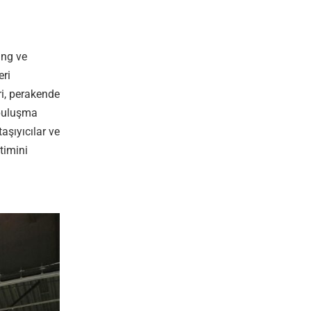
ing ve
eri
ri, perakende
e buluşma
aşıyıcılar ve
timini