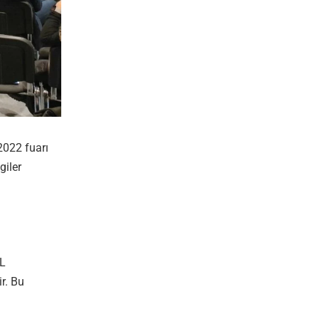
2022 fuarı
giler
SL
ir. Bu