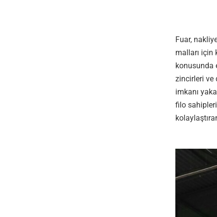
Fuar, nakliye
malları için 
konusunda en
zincirleri ve
imkanı yakal
filo sahiple
kolaylaştıra