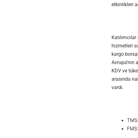
etkinlikleri
Katılımcılar
hizmetleri s
kargo borsal
Avrupa’nın ak
KDV ve tüket
arasında nak
vardı.
TMS:
FMS: