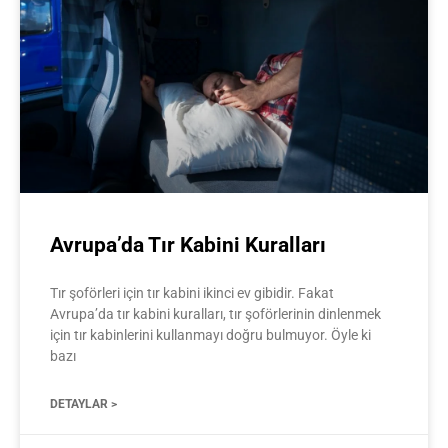
Avrupa’da Tır Kabini Kuralları
Tır şoförleri için tır kabini ikinci ev gibidir. Fakat
Avrupa’da tır kabini kuralları, tır şoförlerinin dinlenmek
için tır kabinlerini kullanmayı doğru bulmuyor. Öyle ki
bazı
DETAYLAR >