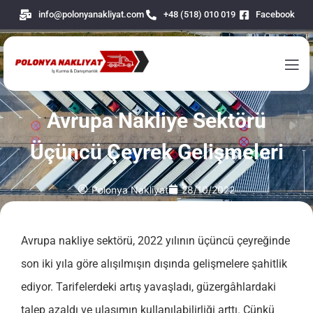
info@polonyanakliyat.com
+48 (518) 010 019
Facebook
Avrupa Nakliye Sektörü
Üçüncü Çeyrek Gelişmeleri
Polonya Nakliyat
28/10/2022
Avrupa nakliye sektörü, 2022 yılının üçüncü çeyreğinde
son iki yıla göre alışılmışın dışında gelişmelere şahitlik
ediyor. Tarifelerdeki artış yavaşladı, güzergâhlardaki
talep azaldı ve ulaşımın kullanılabilirliği arttı. Çünkü