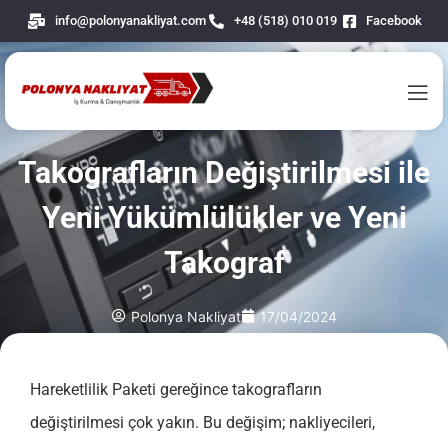
info@polonyanakliyat.com
+48 (518) 010 019
Facebook
Takografların Değiştirilmesi ile
Yeni Yükümlülükler ve Yeni
Takograf
Polonya Nakliyat
17/04/2024
Hareketlilik Paketi gereğince takografların
değiştirilmesi çok yakın. Bu değişim; nakliyecileri,