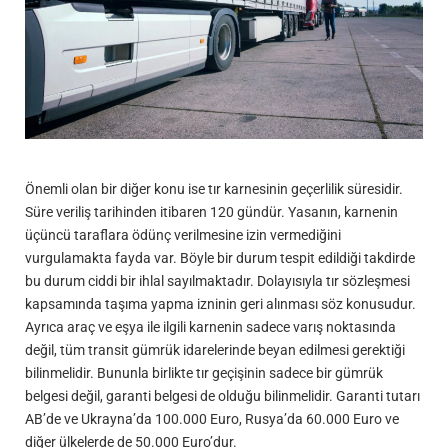
Önemli olan bir diğer konu ise tır karnesinin geçerlilik süresidir.
Süre veriliş tarihinden itibaren 120 gündür. Yasanın, karnenin
üçüncü taraflara ödünç verilmesine izin vermediğini
vurgulamakta fayda var. Böyle bir durum tespit edildiği takdirde
bu durum ciddi bir ihlal sayılmaktadır. Dolayısıyla tır sözleşmesi
kapsamında taşıma yapma izninin geri alınması söz konusudur.
Ayrıca araç ve eşya ile ilgili karnenin sadece varış noktasında
değil, tüm transit gümrük idarelerinde beyan edilmesi gerektiği
bilinmelidir. Bununla birlikte tır geçişinin sadece bir gümrük
belgesi değil, garanti belgesi de olduğu bilinmelidir. Garanti tutarı
AB’de ve Ukrayna’da 100.000 Euro, Rusya’da 60.000 Euro ve
diğer ülkelerde de 50.000 Euro’dur.