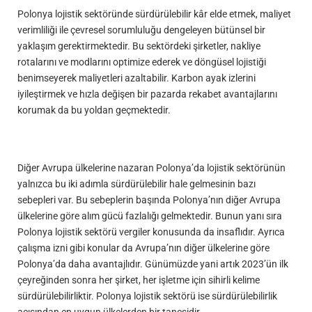
Polonya lojistik sektöründe sürdürülebilir kâr elde etmek, maliyet
verimliliği ile çevresel sorumluluğu dengeleyen bütünsel bir
yaklaşım gerektirmektedir. Bu sektördeki şirketler, nakliye
rotalarını ve modlarını optimize ederek ve döngüsel lojistiği
benimseyerek maliyetleri azaltabilir. Karbon ayak izlerini
iyileştirmek ve hızla değişen bir pazarda rekabet avantajlarını
korumak da bu yoldan geçmektedir.
Diğer Avrupa ülkelerine nazaran Polonya’da lojistik sektörünün
yalnızca bu iki adımla sürdürülebilir hale gelmesinin bazı
sebepleri var. Bu sebeplerin başında Polonya’nın diğer Avrupa
ülkelerine göre alım gücü fazlalığı gelmektedir. Bunun yanı sıra
Polonya lojistik sektörü vergiler konusunda da insaflıdır. Ayrıca
çalışma izni gibi konular da Avrupa’nın diğer ülkelerine göre
Polonya’da daha avantajlıdır. Günümüzde yani artık 2023’ün ilk
çeyreğinden sonra her şirket, her işletme için sihirli kelime
sürdürülebilirliktir. Polonya lojistik sektörü ise sürdürülebilirlik
açısından en uygun ülkelerden bir tanesidir.