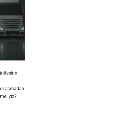
ünitesine
n
 yol açmadan
çmeliyiz?