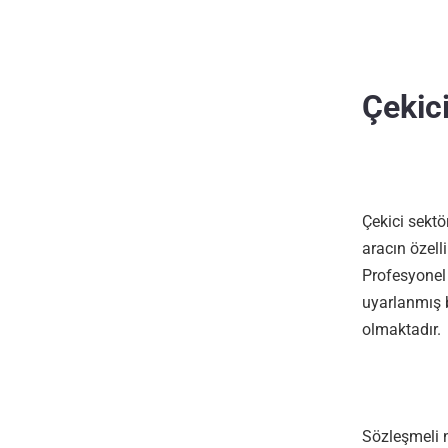
Çekici
Çekici sektö
aracın özell
Profesyonel 
uyarlanmış b
olmaktadır.
Sözleşmeli n