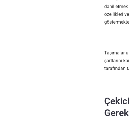
dahil etmek 
özellikleri 
göstermekte
Taşımalar ul
şartlarını k
tarafından t
Çekic
Gerek