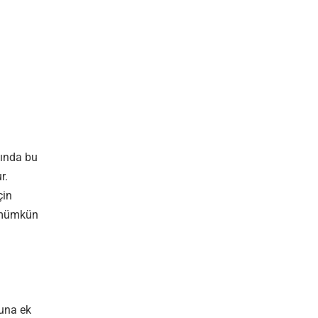
şında bu
r.
çin
e mümkün
Buna ek