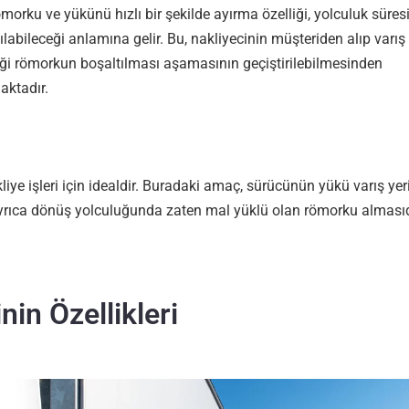
römorku ve yükünü hızlı bir şekilde ayırma özelliği, yolculuk süre
ılabileceği anlamına gelir. Bu, nakliyecinin müşteriden alıp varı
eği römorkun boşaltılması aşamasının geçiştirilebilmesinden
ktadır.
kliye işleri için idealdir. Buradaki amaç, sürücünün yükü varış yer
Ayrıca dönüş yolculuğunda zaten mal yüklü olan römorku almasıd
nin Özellikleri