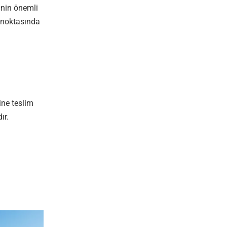
sinin önemli
ş noktasında
ine teslim
ır.