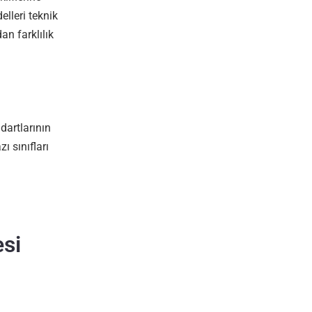
elleri teknik
an farklılık
dartlarının
ı sınıfları
esi