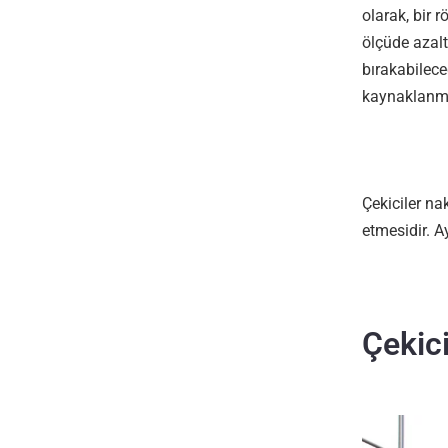
olarak, bir 
ölçüde azalt
bırakabilec
kaynaklanma
Çekiciler na
etmesidir. 
Çekici