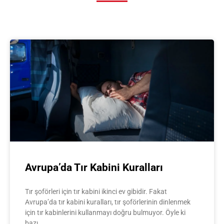
Avrupa’da Tır Kabini Kuralları
Tır şoförleri için tır kabini ikinci ev gibidir. Fakat
Avrupa’da tır kabini kuralları, tır şoförlerinin dinlenmek
için tır kabinlerini kullanmayı doğru bulmuyor. Öyle ki
bazı