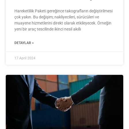
Hareketlilik Paketi gereğince takografların değiştirilmesi
çok yakın. Bu değişim; nakliyecileri, sürücüleri ve
muayene hizmetlerini direkt olarak etkileyecek. Örneğin
yeni bir araç tescilinde ikinci nesil akıllı
DETAYLAR >
17 April 2024