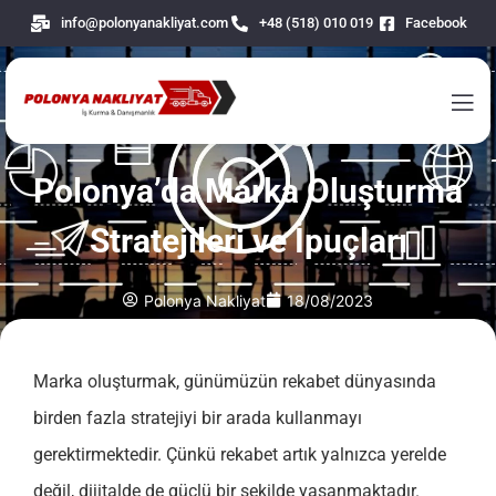
info@polonyanakliyat.com
+48 (518) 010 019
Facebook
Polonya’da Marka Oluşturma
Stratejileri ve İpuçları
Polonya Nakliyat
18/08/2023
Marka oluşturmak, günümüzün rekabet dünyasında
birden fazla stratejiyi bir arada kullanmayı
gerektirmektedir. Çünkü rekabet artık yalnızca yerelde
değil, dijitalde de güçlü bir şekilde yaşanmaktadır.