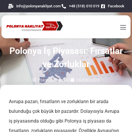
info@polonyanakliyat.com
+48 (518) 010 019
Facebook
Polonya İş Piyasası: Fırsatlar
ve Zorluklar
Polonya Nakliyat
08/08/2023
Avrupa pazarı, fırsatların ve zorlukların bir arada
bulunduğu çok büyük bir pazardır. Dolayısıyla Avrupa
iş piyasasında olduğu gibi Polonya iş piyasası da
fırsatların, zorlukların piyasasıdır. Özellikle Avrupa’nın