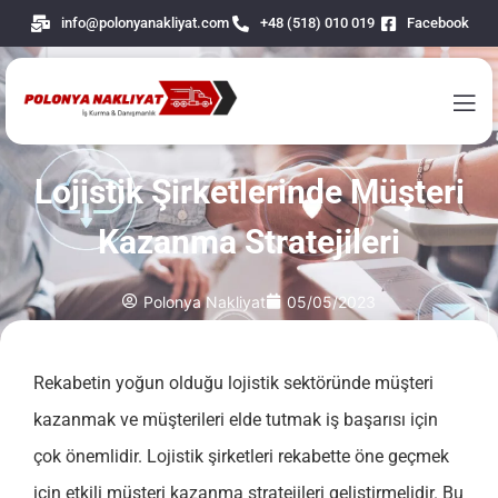
info@polonyanakliyat.com
+48 (518) 010 019
Facebook
Lojistik Şirketlerinde Müşteri
Kazanma Stratejileri
Polonya Nakliyat
05/05/2023
Rekabetin yoğun olduğu lojistik sektöründe müşteri
kazanmak ve müşterileri elde tutmak iş başarısı için
çok önemlidir. Lojistik şirketleri rekabette öne geçmek
için etkili müşteri kazanma stratejileri geliştirmelidir. Bu