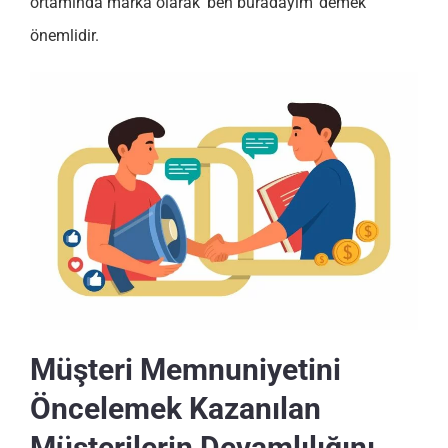
ortamında marka olarak ‘ben buradayım’ demek
önemlidir.
Müşteri Memnuniyetini
Öncelemek Kazanılan
Müşterilerin Devamlılığını